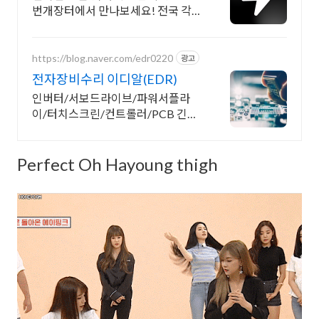
번개장터에서 만나보세요! 전국 각
지에서 올라오는 전국구 최다 상품
매일 10만 개 이상의 신규 상품 업로
드
https://blog.naver.com/edr0220
광고
전자장비수리 이디알(EDR)
인버터/서보드라이브/파워서플라
이/터치스크린/컨트롤러/PCB 긴급
진단&수리 가능!
Perfect Oh Hayoung thigh